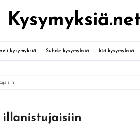
Kysymyksiä.ne
eli kysymyksiä
Suhde kysymyksiä
k18 kysymyksiä
ujaisiin
illanistujaisiin