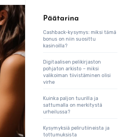
Päätarina
Cashback-kysymys: miksi tämä
bonus on niin suosittu
kasinoilla?
Digitaalisen pelikirjaston
pohjaton arkisto – miksi
valikoiman tiivistäminen olisi
virhe
Kuinka paljon tuurilla ja
sattumalla on merkitystä
urheilussa?
Kysymyksiä pelirutiineista ja
tottumuksista