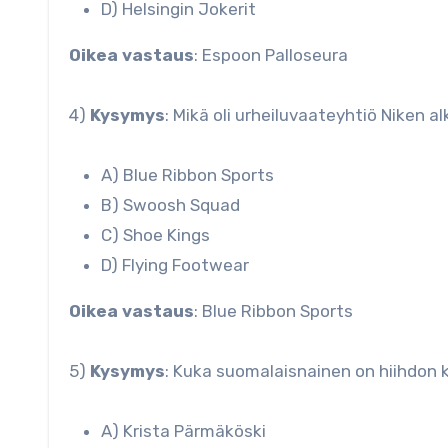
D) Helsingin Jokerit
Oikea vastaus
: Espoon Palloseura
4)
Kysymys
: Mikä oli urheiluvaateyhtiö Niken a
A) Blue Ribbon Sports
B) Swoosh Squad
C) Shoe Kings
D) Flying Footwear
Oikea vastaus
: Blue Ribbon Sports
5)
Kysymys
: Kuka suomalaisnainen on hiihdon 
A) Krista Pärmäköski