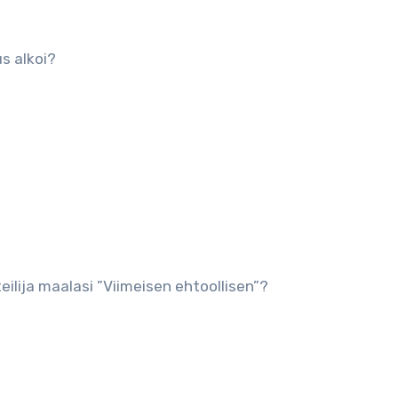
s alkoi?
eilija maalasi ”Viimeisen ehtoollisen”?