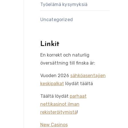
Työelämä kysymyksiä
Uncategorized
Linkit
En korrekt och naturlig
översättning till finska är:
Vuoden 2026
sähköasentajien
keskipalkat
löydät täältä
Täältä löydät
parhaat
nettikasinot ilman
rekisteröitymistä
!
New Casinos