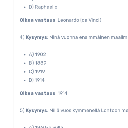
D) Raphaello
Oikea vastaus
: Leonardo (da Vinci)
4)
Kysymys
: Minä vuonna ensimmäinen maailm
A) 1902
B) 1889
C) 1919
D) 1914
Oikea vastaus
: 1914
5)
Kysymys
: Millä vuosikymmenellä Lontoon me
A) 1860-luvulla