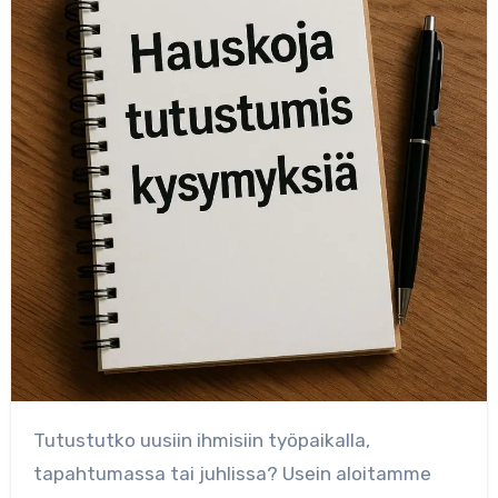
Tutustutko uusiin ihmisiin työpaikalla,
tapahtumassa tai juhlissa? Usein aloitamme