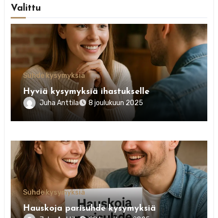
Valittu
Suhde kysymyksiä
Hyviä kysymyksiä ihastukselle
Juha Anttila
8 joulukuun 2025
Suhde kysymyksiä
Hauskoja parisuhde kysymyksiä