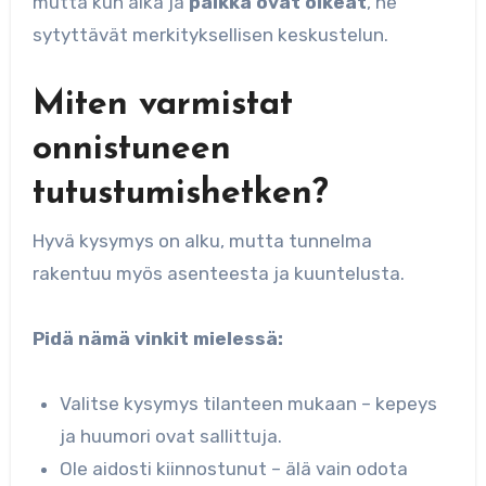
mutta kun aika ja
paikka ovat oikeat
, ne
sytyttävät merkityksellisen keskustelun.
Miten varmistat
onnistuneen
tutustumishetken?
Hyvä kysymys on alku, mutta tunnelma
rakentuu myös asenteesta ja kuuntelusta.
Pidä nämä vinkit mielessä:
Valitse kysymys tilanteen mukaan – kepeys
ja huumori ovat sallittuja.
Ole aidosti kiinnostunut – älä vain odota