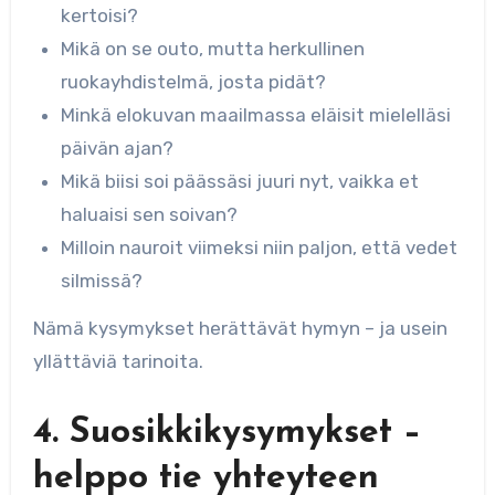
kertoisi?
Mikä on se outo, mutta herkullinen
ruokayhdistelmä, josta pidät?
Minkä elokuvan maailmassa eläisit mielelläsi
päivän ajan?
Mikä biisi soi päässäsi juuri nyt, vaikka et
haluaisi sen soivan?
Milloin nauroit viimeksi niin paljon, että vedet
silmissä?
Nämä kysymykset herättävät hymyn – ja usein
yllättäviä tarinoita.
4. Suosikkikysymykset –
helppo tie yhteyteen