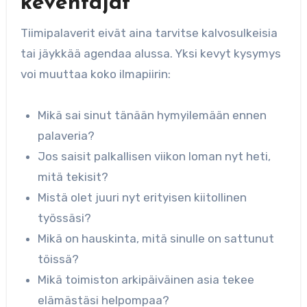
keventäjät
Tiimipalaverit eivät aina tarvitse kalvosulkeisia
tai jäykkää agendaa alussa. Yksi kevyt kysymys
voi muuttaa koko ilmapiirin:
Mikä sai sinut tänään hymyilemään ennen
palaveria?
Jos saisit palkallisen viikon loman nyt heti,
mitä tekisit?
Mistä olet juuri nyt erityisen kiitollinen
työssäsi?
Mikä on hauskinta, mitä sinulle on sattunut
töissä?
Mikä toimiston arkipäiväinen asia tekee
elämästäsi helpompaa?