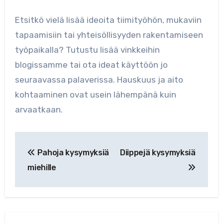
Etsitkö vielä lisää ideoita tiimityöhön, mukaviin
tapaamisiin tai yhteisöllisyyden rakentamiseen
työpaikalla? Tutustu lisää vinkkeihin
blogissamme tai ota ideat käyttöön jo
seuraavassa palaverissa. Hauskuus ja aito
kohtaaminen ovat usein lähempänä kuin
arvaatkaan.
Artikkelien
Pahoja kysymyksiä
Diippejä kysymyksiä
selaus
miehille