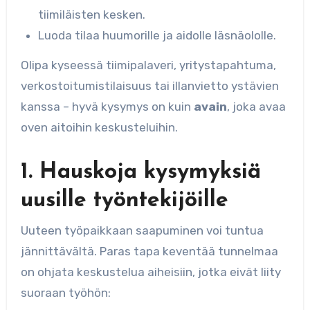
tiimiläisten kesken.
Luoda tilaa huumorille ja aidolle läsnäololle.
Olipa kyseessä tiimipalaveri, yritystapahtuma,
verkostoitumistilaisuus tai illanvietto ystävien
kanssa – hyvä kysymys on kuin
avain
, joka avaa
oven aitoihin keskusteluihin.
1. Hauskoja kysymyksiä
uusille työntekijöille
Uuteen työpaikkaan saapuminen voi tuntua
jännittävältä. Paras tapa keventää tunnelmaa
on ohjata keskustelua aiheisiin, jotka eivät liity
suoraan työhön: