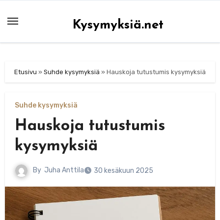
Skip
to
Kysymyksiä.net
content
Etusivu
»
Suhde kysymyksiä
»
Hauskoja tutustumis kysymyksiä
Suhde kysymyksiä
Hauskoja tutustumis
kysymyksiä
By
Juha Anttila
30 kesäkuun 2025