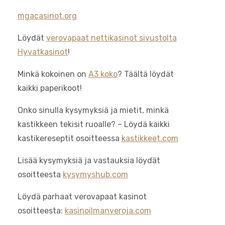
mgacasinot.org
Löydät
verovapaat nettikasinot sivustolta
Hyvatkasinot
!
Minkä kokoinen on
A3 koko
? Täältä löydät
kaikki paperikoot!
Onko sinulla kysymyksiä ja mietit, minkä
kastikkeen tekisit ruoalle? – Löydä kaikki
kastikereseptit osoitteessa
kastikkeet.com
Lisää kysymyksiä ja vastauksia löydät
osoitteesta
kysymyshub.com
Löydä parhaat verovapaat kasinot
osoitteesta:
kasinoilmanveroja.com