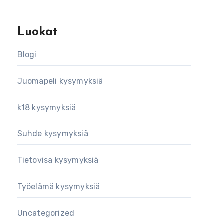
Luokat
Blogi
Juomapeli kysymyksiä
k18 kysymyksiä
Suhde kysymyksiä
Tietovisa kysymyksiä
Työelämä kysymyksiä
Uncategorized