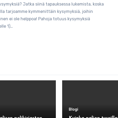
ysymyksiä? Jatka siinä tapauksessa lukemista, koska
vulla tarjoamme kymmenittäin kysymyksiä, joihin
nen ei ole helppoa! Pahoja totuus kysymyksiä
lle 1)…
Blogi