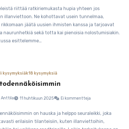
eistä riittää ratkiriemukasta hupia yhteen jos
in illanviettoon. Ne kohottavat usein tunnelmaa,
 rikkomaan jäätä uusien ihmisten kanssa ja tarjoavat
a naurunhetkiä sekä totta kai pienoisia nolostumisiakin.
tussa esittelemme…
i kysymyksiä
k18 kysymyksiä
todennäköisimmin
 Anttila
11 huhtikuun 2025
Ei kommentteja
ennäköisimmin on hauska ja helppo seuraleikki, joka
tavasti erilaisiin tilanteisiin, kuten illanviettoihin,