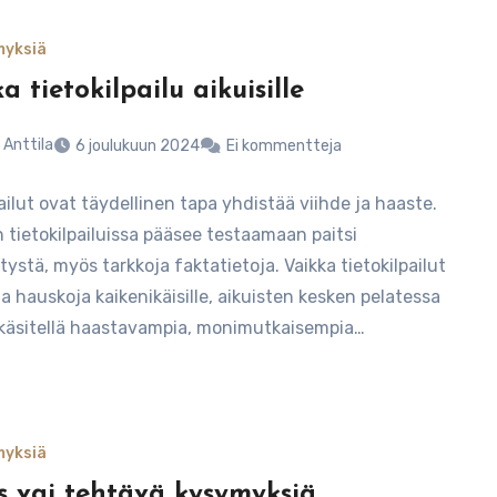
myksiä
 tietokilpailu aikuisille
 Anttila
6 joulukuun 2024
Ei kommentteja
ailut ovat täydellinen tapa yhdistää viihde ja haaste.
n tietokilpailuissa pääsee testaamaan paitsi
stystä, myös tarkkoja faktatietoja. Vaikka tietokilpailut
la hauskoja kaikenikäisille, aikuisten kesken pelatessa
käsitellä haastavampia, monimutkaisempia…
myksiä
s vai tehtävä kysymyksiä