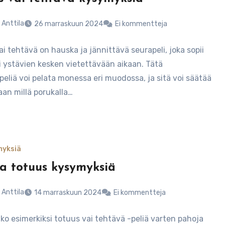
 Anttila
26 marraskuun 2024
Ei kommentteja
i tehtävä on hauska ja jännittävä seurapeli, joka sopii
i ystävien kesken vietettävään aikaan. Tätä
peliä voi pelata monessa eri muodossa, ja sitä voi säätää
an millä porukalla…
myksiä
a totuus kysymyksiä
 Anttila
14 marraskuun 2024
Ei kommentteja
tko esimerkiksi totuus vai tehtävä -peliä varten pahoja