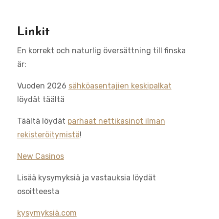
Linkit
En korrekt och naturlig översättning till finska
är:
Vuoden 2026
sähköasentajien keskipalkat
löydät täältä
Täältä löydät
parhaat nettikasinot ilman
rekisteröitymistä
!
New Casinos
Lisää kysymyksiä ja vastauksia löydät
osoitteesta
kysymyksiä.com