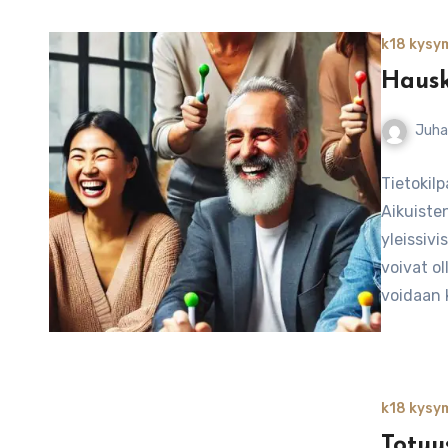
k18 kysy
Hauska
Juha
Tietokilp
Aikuiste
yleissivi
voivat ol
voidaan 
k18 kysy
Totuu