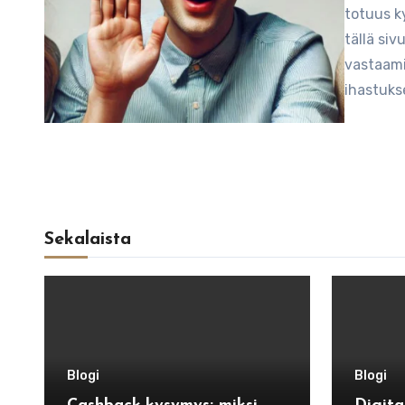
totuus k
tällä si
vastaami
ihastukse
Sekalaista
Blogi
Blogi