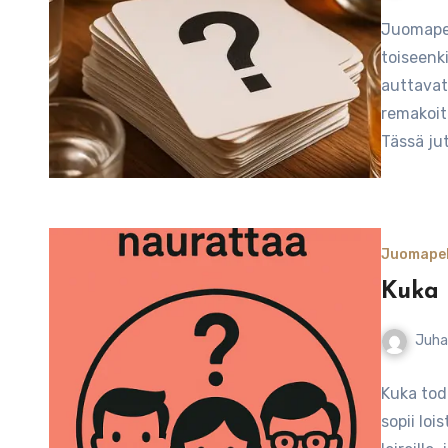
Juomapel
toiseenk
auttavat
remakoit
Tässä ju
Juomapel
Kuka 
Juha
Kuka tod
sopii lois