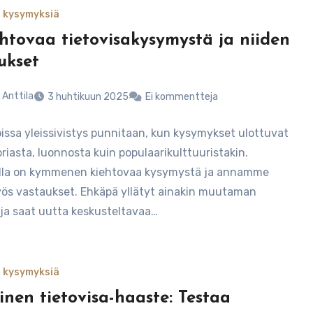
 kysymyksiä
ehtovaa tietovisakysymystä ja niiden
ukset
 Anttila
3 huhtikuun 2025
Ei kommentteja
oissa yleissivistys punnitaan, kun kysymykset ulottuvat
oriasta, luonnosta kuin populaarikulttuuristakin.
lla on kymmenen kiehtovaa kysymystä ja annamme
yös vastaukset. Ehkäpä yllätyt ainakin muutaman
 ja saat uutta keskusteltavaa…
 kysymyksiä
inen tietovisa-haaste: Testaa