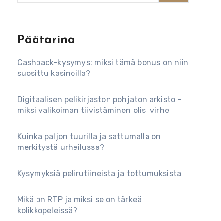
Päätarina
Cashback-kysymys: miksi tämä bonus on niin
suosittu kasinoilla?
Digitaalisen pelikirjaston pohjaton arkisto –
miksi valikoiman tiivistäminen olisi virhe
Kuinka paljon tuurilla ja sattumalla on
merkitystä urheilussa?
Kysymyksiä pelirutiineista ja tottumuksista
Mikä on RTP ja miksi se on tärkeä
kolikkopeleissä?