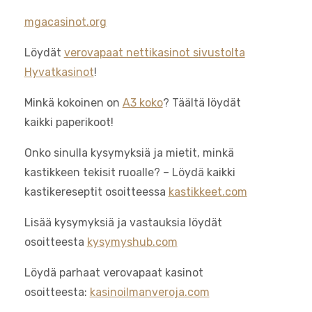
mgacasinot.org
Löydät
verovapaat nettikasinot sivustolta
Hyvatkasinot
!
Minkä kokoinen on
A3 koko
? Täältä löydät
kaikki paperikoot!
Onko sinulla kysymyksiä ja mietit, minkä
kastikkeen tekisit ruoalle? – Löydä kaikki
kastikereseptit osoitteessa
kastikkeet.com
Lisää kysymyksiä ja vastauksia löydät
osoitteesta
kysymyshub.com
Löydä parhaat verovapaat kasinot
osoitteesta:
kasinoilmanveroja.com