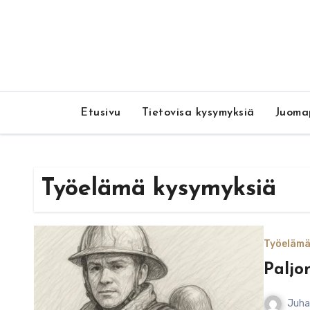
Skip
to
content
Etusivu
Tietovisa kysymyksiä
Juomap
Työelämä kysymyksiä
Työelämä
Paljo
Juha