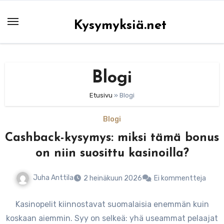
Skip
to
Kysymyksiä.net
content
Blogi
Etusivu
»
Blogi
Blogi
Cashback-kysymys: miksi tämä bonus
on niin suosittu kasinoilla?
Juha Anttila
2 heinäkuun 2026
Ei kommentteja
Kasinopelit kiinnostavat suomalaisia enemmän kuin
koskaan aiemmin. Syy on selkeä: yhä useammat pelaajat