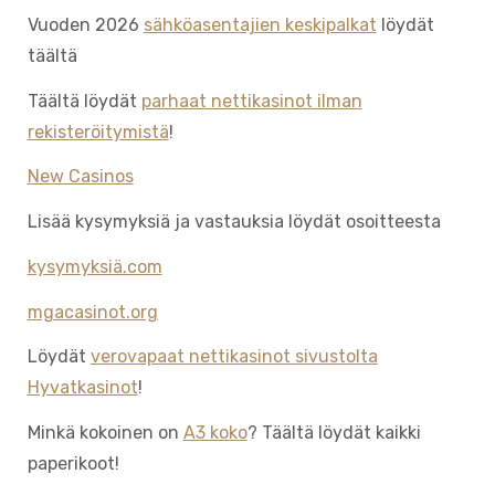
Vuoden 2026
sähköasentajien keskipalkat
löydät
täältä
Täältä löydät
parhaat nettikasinot ilman
rekisteröitymistä
!
New Casinos
Lisää kysymyksiä ja vastauksia löydät osoitteesta
kysymyksiä.com
mgacasinot.org
Löydät
verovapaat nettikasinot sivustolta
Hyvatkasinot
!
Minkä kokoinen on
A3 koko
? Täältä löydät kaikki
paperikoot!