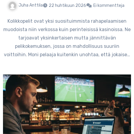
Juha Anttila
22 huhtikuun 2026
Ei kommentteja
Kolikkopelit ovat yksi suosituimmista rahapelaamisen
muodoista niin verkossa kuin perinteisissä kasinoissa. Ne
tarjoavat yksinkertaisen mutta jännittävän
pelikokemuksen, jossa on mahdollisuus suuriin
voittoihin. Moni pelaaja kuitenkin unohtaa, että jokaisen
pelin taustalla…