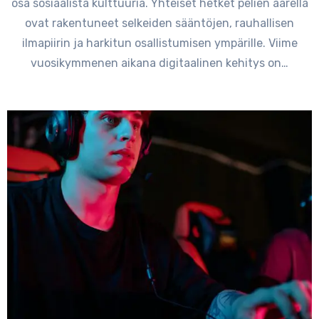
osa sosiaalista kulttuuria. Yhteiset hetket pelien äärellä
ovat rakentuneet selkeiden sääntöjen, rauhallisen
ilmapiirin ja harkitun osallistumisen ympärille. Viime
vuosikymmenen aikana digitaalinen kehitys on…