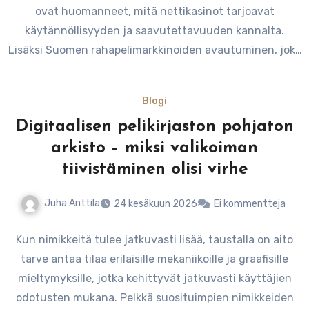
ovat huomanneet, mitä nettikasinot tarjoavat
käytännöllisyyden ja saavutettavuuden kannalta.
Lisäksi Suomen rahapelimarkkinoiden avautuminen, joka
astuu voimaan vuonna…
Blogi
Digitaalisen pelikirjaston pohjaton
arkisto – miksi valikoiman
tiivistäminen olisi virhe
Juha Anttila
24 kesäkuun 2026
Ei kommentteja
Kun nimikkeitä tulee jatkuvasti lisää, taustalla on aito
tarve antaa tilaa erilaisille mekaniikoille ja graafisille
mieltymyksille, jotka kehittyvät jatkuvasti käyttäjien
odotusten mukana. Pelkkä suosituimpien nimikkeiden