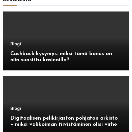
Blogi
Cashback-kysymys: miksi tämä bonus on
niin suosittu kasinoilla?
Blogi
Digitaalisen pelikirjaston pohjaton arkisto
– miksi valikoiman tiivistäminen olisi virhe