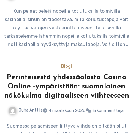
Kun pelaat pelejä nopeilla kotiutuksilla toimivilla
kasinoilla, sinun on tiedettävä, mitä kotiutustapoja voit
käyttää varojen vastaanottamiseen. Tällä sivulla
tarkastelemme lähemmin nopeilla kotiutuksilla toimivilla
nettikasinoilla hyväksyttyjä maksutapoja. Voit sitten
päättää, mitä…
Blogi
Perinteisestä yhdessäolosta Casino
Online -ympäristöön: suomalainen
näkökulma digitaaliseen viihteeseen
Juha Anttila
4 maaliskuun 2026
Ei kommentteja
Suomessa pelaamiseen liittyvä viihde on pitkään ollut