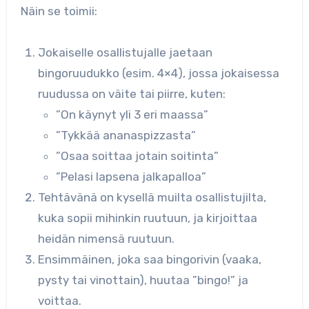
Näin se toimii:
Jokaiselle osallistujalle jaetaan
bingoruudukko (esim. 4×4), jossa jokaisessa
ruudussa on väite tai piirre, kuten:
”On käynyt yli 3 eri maassa”
”Tykkää ananaspizzasta”
”Osaa soittaa jotain soitinta”
”Pelasi lapsena jalkapalloa”
Tehtävänä on kysellä muilta osallistujilta,
kuka sopii mihinkin ruutuun, ja kirjoittaa
heidän nimensä ruutuun.
Ensimmäinen, joka saa bingorivin (vaaka,
pysty tai vinottain), huutaa ”bingo!” ja
voittaa.