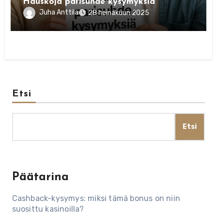
Hauskoja parisuhde kysymyksiä
Juha Anttila
28 heinäkuun 2025
Etsi
Etsi
Päätarina
Cashback-kysymys: miksi tämä bonus on niin
suosittu kasinoilla?