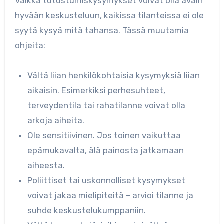
Vaikka tutustumiskysymykset voivat olla avain
hyvään keskusteluun, kaikissa tilanteissa ei ole
syytä kysyä mitä tahansa. Tässä muutamia
ohjeita:
Vältä liian henkilökohtaisia kysymyksiä liian
aikaisin. Esimerkiksi perhesuhteet,
terveydentila tai rahatilanne voivat olla
arkoja aiheita.
Ole sensitiivinen. Jos toinen vaikuttaa
epämukavalta, älä painosta jatkamaan
aiheesta.
Poliittiset tai uskonnolliset kysymykset
voivat jakaa mielipiteitä – arvioi tilanne ja
suhde keskustelukumppaniin.