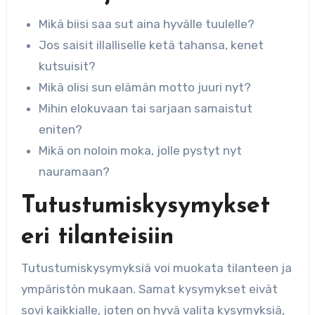
Mikä biisi saa sut aina hyvälle tuulelle?
Jos saisit illalliselle ketä tahansa, kenet
kutsuisit?
Mikä olisi sun elämän motto juuri nyt?
Mihin elokuvaan tai sarjaan samaistut
eniten?
Mikä on noloin moka, jolle pystyt nyt
nauramaan?
Tutustumiskysymykset
eri tilanteisiin
Tutustumiskysymyksiä voi muokata tilanteen ja
ympäristön mukaan. Samat kysymykset eivät
sovi kaikkialle, joten on hyvä valita kysymyksiä,