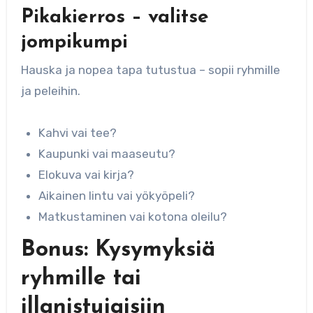
Pikakierros – valitse
jompikumpi
Hauska ja nopea tapa tutustua – sopii ryhmille
ja peleihin.
Kahvi vai tee?
Kaupunki vai maaseutu?
Elokuva vai kirja?
Aikainen lintu vai yökyöpeli?
Matkustaminen vai kotona oleilu?
Bonus: Kysymyksiä
ryhmille tai
illanistujaisiin