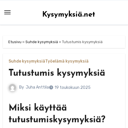
Skip
to
Kysymyksiä.net
content
Etusivu
»
Suhde kysymyksiä
»
Tutustumis kysymyksiä
Suhde kysymyksiä
Työelämä kysymyksiä
Tutustumis kysymyksiä
By
Juha Anttila
19 toukokuun 2025
Miksi käyttää
tutustumiskysymyksiä?