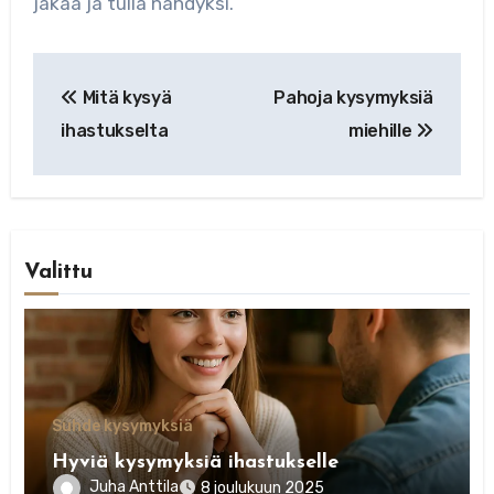
jakaa ja tulla nähdyksi.
Artikkelien
Mitä kysyä
Pahoja kysymyksiä
selaus
ihastukselta
miehille
Valittu
Suhde kysymyksiä
Hyviä kysymyksiä ihastukselle
Juha Anttila
8 joulukuun 2025