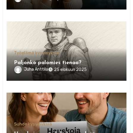
Työelämä kysymyksiä
Paljonko palomies tienaa?
Juha Anttila
25 elokuun 2025
Suhde kysymyksiä