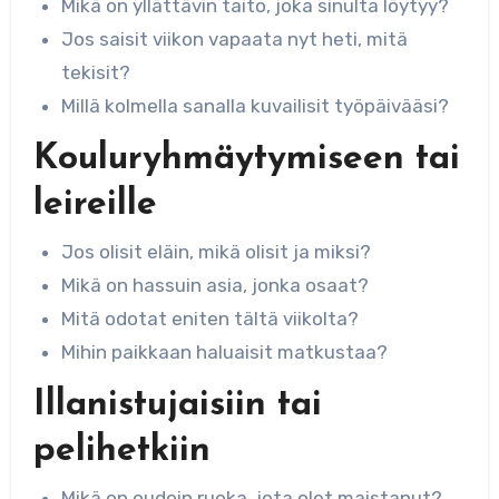
Mikä on yllättävin taito, joka sinulta löytyy?
Jos saisit viikon vapaata nyt heti, mitä
tekisit?
Millä kolmella sanalla kuvailisit työpäivääsi?
Kouluryhmäytymiseen tai
leireille
Jos olisit eläin, mikä olisit ja miksi?
Mikä on hassuin asia, jonka osaat?
Mitä odotat eniten tältä viikolta?
Mihin paikkaan haluaisit matkustaa?
Illanistujaisiin tai
pelihetkiin
Mikä on oudoin ruoka, jota olet maistanut?