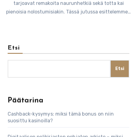
tarjoavat remakoita naurunhetkiä sekä totta kai
pienoisia nolostumisiakin. Tässä jutussa esittelemme…
Etsi
Etsi
Päätarina
Cashback-kysymys: miksi tämä bonus on niin
suosittu kasinoilla?
Digitaalisen pelikirjaston pohjaton arkisto – miksi