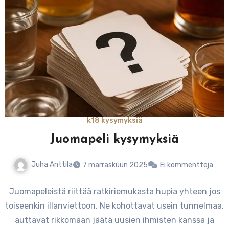
k18 kysymyksiä
Juomapeli kysymyksiä
Juha Anttila
7 marraskuun 2025
Ei kommentteja
Juomapeleistä riittää ratkiriemukasta hupia yhteen jos
toiseenkin illanviettoon. Ne kohottavat usein tunnelmaa,
auttavat rikkomaan jäätä uusien ihmisten kanssa ja