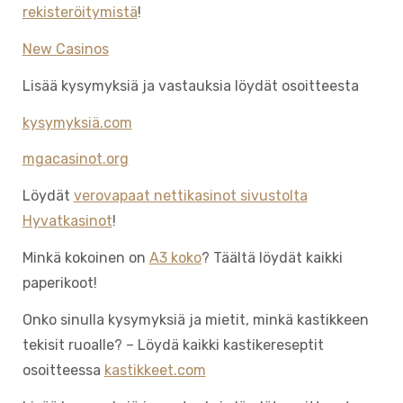
rekisteröitymistä
!
New Casinos
Lisää kysymyksiä ja vastauksia löydät osoitteesta
kysymyksiä.com
mgacasinot.org
Löydät
verovapaat nettikasinot sivustolta
Hyvatkasinot
!
Minkä kokoinen on
A3 koko
? Täältä löydät kaikki
paperikoot!
Onko sinulla kysymyksiä ja mietit, minkä kastikkeen
tekisit ruoalle? – Löydä kaikki kastikereseptit
osoitteessa
kastikkeet.com