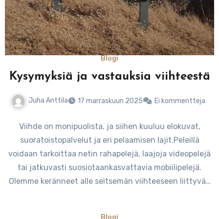
Blogi
Kysymyksiä ja vastauksia viihteestä
Juha Anttila
17 marraskuun 2025
Ei kommentteja
Viihde on monipuolista, ja siihen kuuluu elokuvat,
suoratoistopalvelut ja eri pelaamisen lajit.Peleillä
voidaan tarkoittaa netin rahapelejä, laajoja videopelejä
tai jatkuvasti suosiotaankasvattavia mobiilipelejä.
Olemme keränneet alle seitsemän viihteeseen liittyvää
kysymystä vastauksineen.…
Blogi