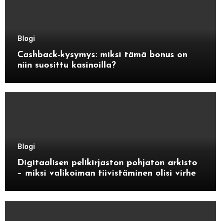
Blogi
Cashback-kysymys: miksi tämä bonus on
niin suosittu kasinoilla?
Blogi
Digitaalisen pelikirjaston pohjaton arkisto
– miksi valikoiman tiivistäminen olisi virhe