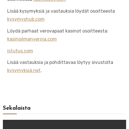
Lisää kysymyksiä ja vastauksia löydät osoitteesta
kysymyshub.com
Löydä parhaat verovapaat kasinot osoitteesta:
kasinoilmanveroja.com
istutus.com
Lisää vastauksia ja pohdittavaa löytyy sivustolta
kysymyksiä.net
.
Sekalaista