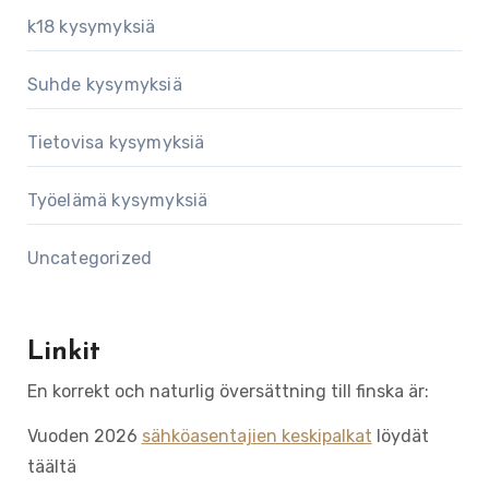
k18 kysymyksiä
Suhde kysymyksiä
Tietovisa kysymyksiä
Työelämä kysymyksiä
Uncategorized
Linkit
En korrekt och naturlig översättning till finska är:
Vuoden 2026
sähköasentajien keskipalkat
löydät
täältä