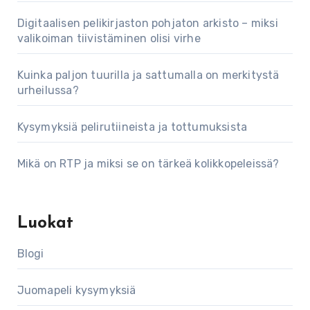
Digitaalisen pelikirjaston pohjaton arkisto – miksi
valikoiman tiivistäminen olisi virhe
Kuinka paljon tuurilla ja sattumalla on merkitystä
urheilussa?
Kysymyksiä pelirutiineista ja tottumuksista
Mikä on RTP ja miksi se on tärkeä kolikkopeleissä?
Luokat
Blogi
Juomapeli kysymyksiä