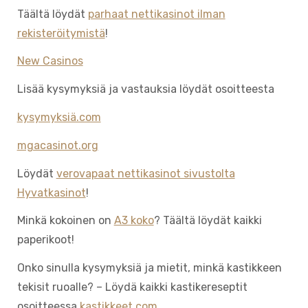
Täältä löydät
parhaat nettikasinot ilman
rekisteröitymistä
!
New Casinos
Lisää kysymyksiä ja vastauksia löydät osoitteesta
kysymyksiä.com
mgacasinot.org
Löydät
verovapaat nettikasinot sivustolta
Hyvatkasinot
!
Minkä kokoinen on
A3 koko
? Täältä löydät kaikki
paperikoot!
Onko sinulla kysymyksiä ja mietit, minkä kastikkeen
tekisit ruoalle? – Löydä kaikki kastikereseptit
osoitteessa
kastikkeet.com