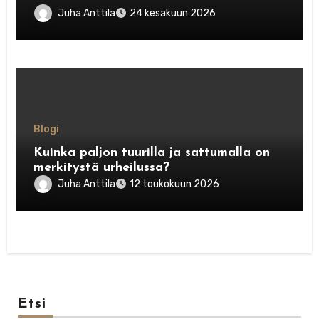
olisi virhe
Juha Anttila
24 kesäkuun 2026
Blogi
Kuinka paljon tuurilla ja sattumalla on
merkitystä urheilussa?
Juha Anttila
12 toukokuun 2026
Etsi