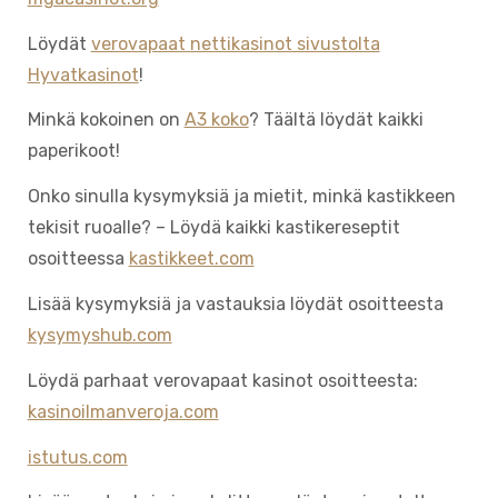
Löydät
verovapaat nettikasinot sivustolta
Hyvatkasinot
!
Minkä kokoinen on
A3 koko
? Täältä löydät kaikki
paperikoot!
Onko sinulla kysymyksiä ja mietit, minkä kastikkeen
tekisit ruoalle? – Löydä kaikki kastikereseptit
osoitteessa
kastikkeet.com
Lisää kysymyksiä ja vastauksia löydät osoitteesta
kysymyshub.com
Löydä parhaat verovapaat kasinot osoitteesta:
kasinoilmanveroja.com
istutus.com