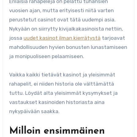
Erilaisia rahapelejä on pelattu tuhansien
vuosien ajan, mutta erityisesti niitä varten
perustetut casinot ovat tätä uudempi asia.
Nykyään on siirrytty kivijalkakasinoista nettiin,
jossa
uudet kasinot ilman kierrätystä
tarjoavat
mahdollisuuden hyvien bonusten lunastamiseen
ja monipuoliseen pelaamiseen.
Vaikka kaikki tietävät kasinot ja yleisimmät
rahapelit, ei niiden historia ole välttämättä
tuttu. Löydät alta yleisimmät kysymykset ja
vastaukset kasinoiden historiasta aina
nykypäivään saakka.
Milloin ensimmäinen