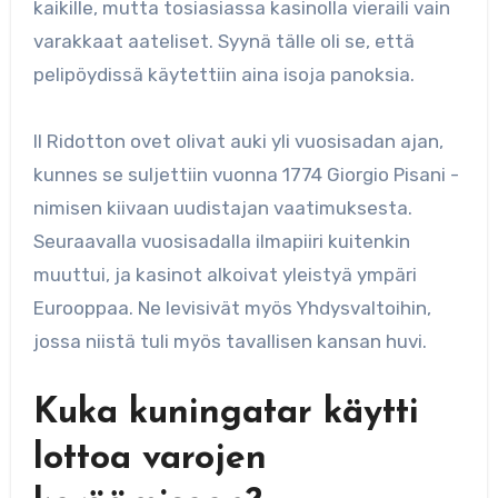
kaikille, mutta tosiasiassa kasinolla vieraili vain
varakkaat aateliset. Syynä tälle oli se, että
pelipöydissä käytettiin aina isoja panoksia.
Il Ridotton ovet olivat auki yli vuosisadan ajan,
kunnes se suljettiin vuonna 1774 Giorgio Pisani -
nimisen kiivaan uudistajan vaatimuksesta.
Seuraavalla vuosisadalla ilmapiiri kuitenkin
muuttui, ja kasinot alkoivat yleistyä ympäri
Eurooppaa. Ne levisivät myös Yhdysvaltoihin,
jossa niistä tuli myös tavallisen kansan huvi.
Kuka kuningatar käytti
lottoa varojen