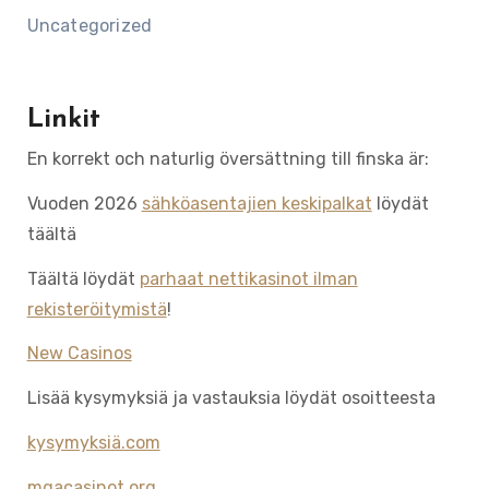
Uncategorized
Linkit
En korrekt och naturlig översättning till finska är:
Vuoden 2026
sähköasentajien keskipalkat
löydät
täältä
Täältä löydät
parhaat nettikasinot ilman
rekisteröitymistä
!
New Casinos
Lisää kysymyksiä ja vastauksia löydät osoitteesta
kysymyksiä.com
mgacasinot.org