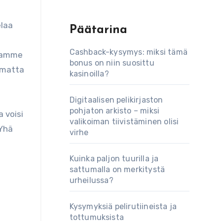
Päätarina
Cashback-kysymys: miksi tämä
ssamme
bonus on niin suosittu
amatta
kasinoilla?
Digitaalisen pelikirjaston
pohjaton arkisto – miksi
 voisi
valikoiman tiivistäminen olisi
 Yhä
virhe
Kuinka paljon tuurilla ja
sattumalla on merkitystä
urheilussa?
Kysymyksiä pelirutiineista ja
tottumuksista