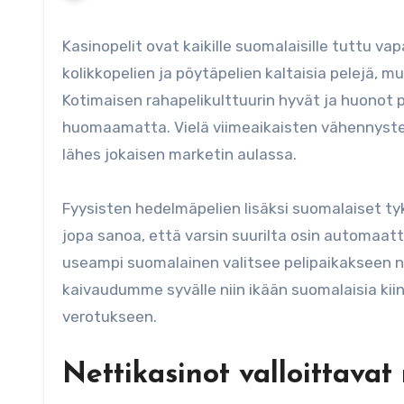
Kasinopelit ovat kaikille suomalaisille tuttu vapaa-ajan viettomuoto. Tokikaan kaikki Suomessa eivät pelaa
kolikkopelien ja pöytäpelien kaltaisia pelejä, m
Kotimaisen rahapelikulttuurin hyvät ja huonot
huomaamatta. Vielä viimeaikaisten vähennyste
lähes jokaisen marketin aulassa.
Fyysisten hedelmäpelien lisäksi suomalaiset tyk
jopa sanoa, että varsin suurilta osin automaatti
useampi suomalainen valitsee pelipaikakseen n
kaivaudumme syvälle niin ikään suomalaisia kii
verotukseen.
Nettikasinot valloittava