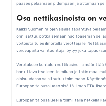
pääsee pelaamaan pidempään ja ottamaan pelir
Osa nettikasinoista on v
Kaikki Suomen rajojen sisällä tapahtuva pelaam
onni sattuu potkaisemaan huoltoaseman peliau
voitoista tulee ilmoitella verottajalle. Nettikasi
verovapaita vaihtoehtoja löytyy joka tapaukses
Verotuksen kohtalon nettikasinoilla määrittää ka
hankittava itselleen toimilupa joltakin maailma
alaisuudessa se sitoutuu toimimaan. Käytännö
Euroopan talousalueen sisältä. Ilman ETA-lisenss
Euroopan talousalueella toimii tällä hetkellä kak