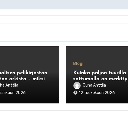
Blogi
alisen pelikirjaston
Kuinka paljon tuurilla 
ton arkisto – miksi
sattumalla on merkity
oiman tiivistäminen
urheilussa?
ha Anttila
Juha Anttila
virhe
esäkuun 2026
12 toukokuun 2026