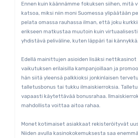
Ennen kuin käännämme fokuksen siihen, mitä ve
katsoa, miksi niin moni Suomessa ylipäätään pela
pelata omassa rauhassa ilman, että joku kurkkii 
erikseen matkustaa muutoin kuin virtuaalisesti.
yhdistävä peliväline, kuten läppäri tai kännykkä
Edellä mainittujen asioiden lisäksi nettikasin
vaikutuksen erilaisilla kampanjoillaan ja promoot
hän siitä yleensä palkkioksi jonkinlaisen tervetu
talletusbonus tai tukku ilmaiskierroksia. Tall
vapaasti käytettävää bonusrahaa. Ilmaiskierrok
mahdollista voittaa aitoa rahaa.
Monet kotimaiset asiakkaat rekisteröityvät uu
Niiden avulla kasinokokemuksesta saa enemmän i