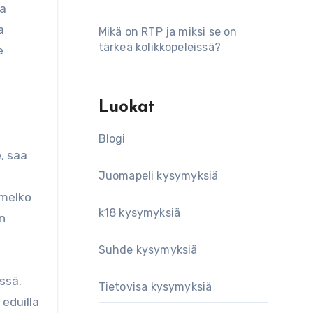
ta
a
Mikä on RTP ja miksi se on
tärkeä kolikkopeleissä?
e
Luokat
Blogi
e, saa
Juomapeli kysymyksiä
 melko
k18 kysymyksiä
n
Suhde kysymyksiä
ssä.
Tietovisa kysymyksiä
eduilla