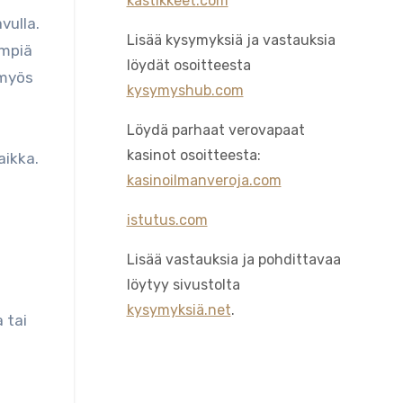
kastikkeet.com
vulla.
Lisää kysymyksiä ja vastauksia
impiä
löydät osoitteesta
 myös
kysymyshub.com
Löydä parhaat verovapaat
kasinot osoitteesta:
aikka.
kasinoilmanveroja.com
istutus.com
Lisää vastauksia ja pohdittavaa
löytyy sivustolta
kysymyksiä.net
.
 tai