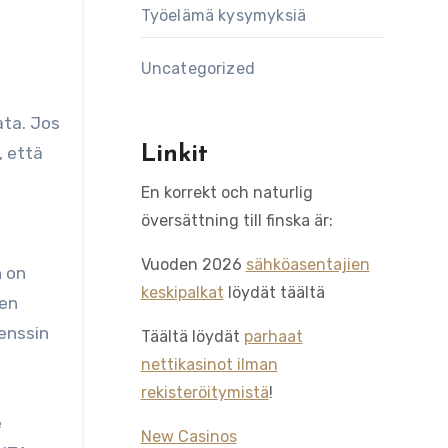
Työelämä kysymyksiä
Uncategorized
ata. Jos
, että
Linkit
En korrekt och naturlig
översättning till finska är:
Vuoden 2026
sähköasentajien
n on
keskipalkat
löydät täältä
ien
enssin
Täältä löydät
parhaat
nettikasinot ilman
rekisteröitymistä
!
e
New Casinos