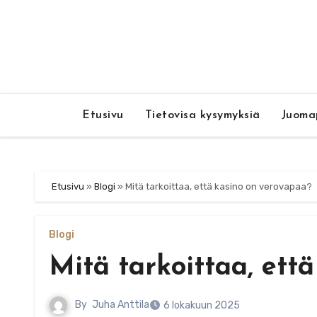
Skip
to
content
Etusivu
Tietovisa kysymyksiä
Juomap
Etusivu
»
Blogi
»
Mitä tarkoittaa, että kasino on verovapaa?
Blogi
Mitä tarkoittaa, ett
By
Juha Anttila
6 lokakuun 2025