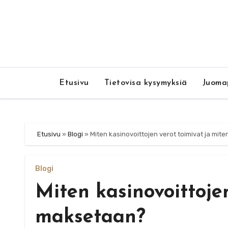
Skip
to
content
Etusivu
Tietovisa kysymyksiä
Juomap
Etusivu
»
Blogi
»
Miten kasinovoittojen verot toimivat ja mi
Blogi
Miten kasinovoittoje
maksetaan?