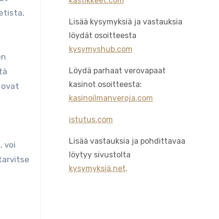
kastikkeet.com
etista,
Lisää kysymyksiä ja vastauksia
löydät osoitteesta
kysymyshub.com
en
Löydä parhaat verovapaat
tä
kasinot osoitteesta:
t ovat
kasinoilmanveroja.com
istutus.com
Lisää vastauksia ja pohdittavaa
, voi
löytyy sivustolta
tarvitse
kysymyksiä.net
.