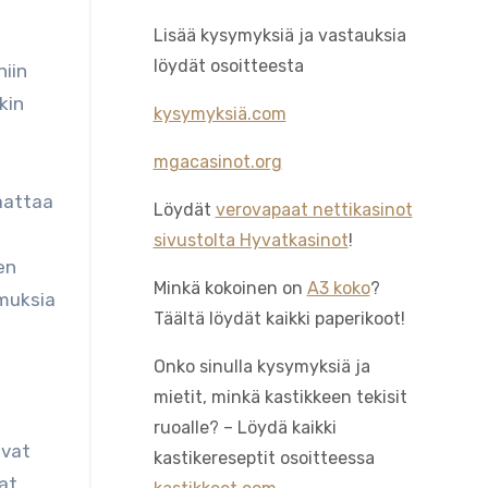
Lisää kysymyksiä ja vastauksia
löydät osoitteesta
niin
kin
kysymyksiä.com
mgacasinot.org
aattaa
Löydät
verovapaat nettikasinot
sivustolta Hyvatkasinot
!
en
Minkä kokoinen on
A3 koko
?
emuksia
Täältä löydät kaikki paperikoot!
Onko sinulla kysymyksiä ja
mietit, minkä kastikkeen tekisit
ruoalle? – Löydä kaikki
ovat
kastikereseptit osoitteessa
vat