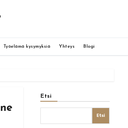
t
Työelämä kysymyksiä
Yhteys
Blogi
Etsi
 ne
Etsi