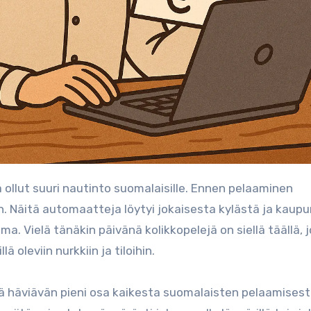
. Näitä automaatteja löytyi jokaisesta kylästä ja kaupu
a. Vielä tänäkin päivänä kolikkopelejä on siellä täällä, j
 oleviin nurkkiin ja tiloihin.
 häviävän pieni osa kaikesta suomalaisten pelaamisesta