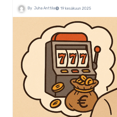
By
Juha Anttila
19 kesäkuun 2025