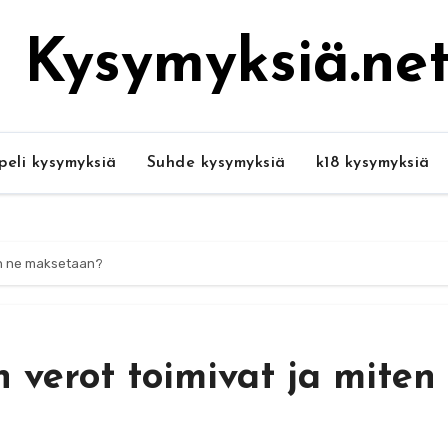
Kysymyksiä.ne
eli kysymyksiä
Suhde kysymyksiä
k18 kysymyksiä
ten ne maksetaan?
n verot toimivat ja miten