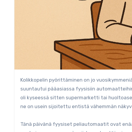
Kolikkopelin pyörittäminen on jo vuosikymmeniä ollut suuri nautinto suomalaisille. Ennen pelaaminen
suuntautui pääasiassa fyysisiin automaatteihin
oli kyseessä sitten supermarketti tai huoltoasem
ne on usein sijoitettu entistä vähemmän näkyvillä
Tänä päivänä fyysiset peliautomaatit ovat enää