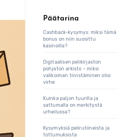
Päätarina
Cashback-kysymys: miksi tämä
bonus on niin suosittu
kasinoilla?
Digitaalisen pelikirjaston
pohjaton arkisto – miksi
valikoiman tiivistäminen olisi
virhe
Kuinka paljon tuurilla ja
sattumalla on merkitystä
urheilussa?
Kysymyksiä pelirutiineista ja
tottumuksista