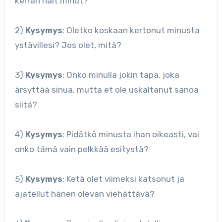
kerran näit minut?
2)
Kysymys
: Oletko koskaan kertonut minusta
ystävillesi? Jos olet, mitä?
3)
Kysymys
: Onko minulla jokin tapa, joka
ärsyttää sinua, mutta et ole uskaltanut sanoa
siitä?
4)
Kysymys
: Pidätkö minusta ihan oikeasti, vai
onko tämä vain pelkkää esitystä?
5)
Kysymys
: Ketä olet viimeksi katsonut ja
ajatellut hänen olevan viehättävä?