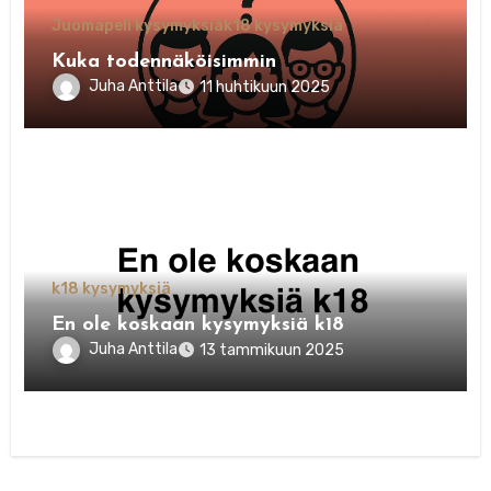
Juomapeli kysymyksiä
k18 kysymyksiä
Kuka todennäköisimmin
Juha Anttila
11 huhtikuun 2025
k18 kysymyksiä
En ole koskaan kysymyksiä k18
Juha Anttila
13 tammikuun 2025