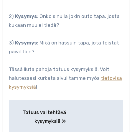
2)
Kysymys
: Onko sinulla jokin outo tapa, josta
kukaan muu ei tiedä?
3)
Kysymys
: Mikä on hassuin tapa, jota toistat
päivittäin?
Tässä liuta pahoja totuus kysymyksiä. Voit
halutessasi kurkata sivuiltamme myös
tietovisa
kysymyksiä
!
Artikkelien
Totuus vai tehtävä
selaus
kysymyksiä