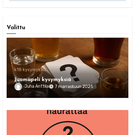
Valittu
k18 kysymyksiä
Juomapeli kysymyksiä
Juha Anttila
7 marraskuun 2025