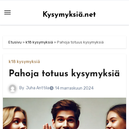
Skip
to
Kysymyksiä.net
content
Etusivu
»
k18 kysymyksiä
»
Pahoja totuus kysymyksiä
k18 kysymyksiä
Pahoja totuus kysymyksiä
By
Juha Anttila
14 marraskuun 2024