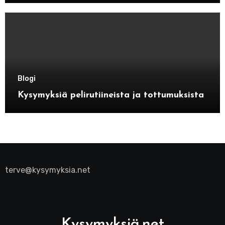
Blogi
Kysymyksiä pelirutiineista ja tottumuksista
terve@kysymyksia.net
Kysymyksiä.net