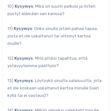
10)
Kysymys
: Mikä on suurin pelkosi ja miten
pystyt elämään sen kanssa?
11)
Kysymys
: Onko sinulla jotain pahaa tapaa,
josta et ole uskaltanut tai viitsinyt kertoa
muille?
12)
Kysymys
: Mitä pitäisi tapahtua, että
ystävyytemme päättyisi?
13)
Kysymys
: Löytyykö sinulta salaisuutta, jota
et ole koskaan uskaltanut kertoa minulle (vain
kyllä tai ei vastaus)?
14)
Kysymys
: Milloin viimeksi valehtelit minulle