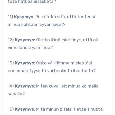
tätä hetkeä ei lasketa?
11)
Kysymys
: Pelkäätkö sitä, että tunteesi
minua kohtaan syvenisivät?
12)
Kysymys
: Oletko ikinä miettinyt, että oli
virhe lähestyä minua?
13)
Kysymys
: Onko välillämme mielestäsi
enemmän fyysistä vai henkistä ihastusta?
14)
Kysymys
: Miten kuvailisit minua kolmella
sanalla?
15)
Kysymys
: Mitä minun pitäisi tietää sinusta,