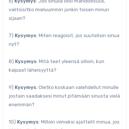
6)
Kysymys
: Jos sinulla olisi mahdollisuus,
valitsisitko mieluummin jonkin toisen minun
sijaan?
7)
Kysymys
: Miten reagoisit, jos suutelisin sinua
nyt?
8)
Kysymys
: Mitä teet yleensä silloin, kun
kaipaat läheisyyttä?
9)
Kysymys
: Oletko koskaan valehdellut minulle
jostain saadaksesi minut pitämään sinusta vielä
enemmän?
10)
Kysymys
: Milloin viimeksi ajattelit minua, jos