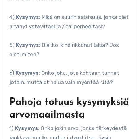
4)
Kysymys
: Mikä on suurin salaisuus, jonka olet
pitänyt ystäviltäsi ja / tai perheeltäsi?
5)
Kysymys
: Oletko ikinä rikkonut lakia? Jos
olet, miten?
6)
Kysymys
: Onko joku, jota kohtaan tunnet
jotain, mutta et halua vain myöntää sitä?
Pahoja totuus kysymyksiä
arvomaailmasta
1)
Kysymys
: Onko jokin arvo, jonka tärkeydestä
jankkaat muille, mutta jota et itse täysin