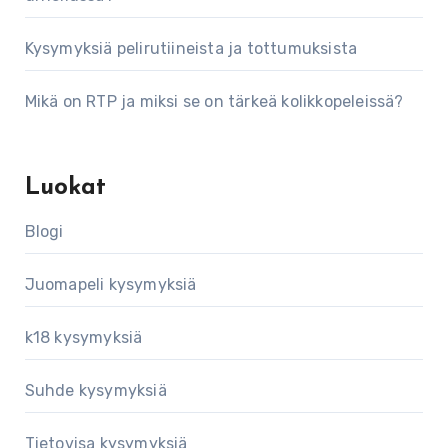
Kysymyksiä pelirutiineista ja tottumuksista
Mikä on RTP ja miksi se on tärkeä kolikkopeleissä?
Luokat
Blogi
Juomapeli kysymyksiä
k18 kysymyksiä
Suhde kysymyksiä
Tietovisa kysymyksiä