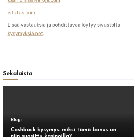
kasinoilmanveroja.com
istutus.com
Lisää vastauksia ja pohdittavaa löytyy sivustolta
kysymyksiä.net
.
Sekalaista
Blogi
Cashback-kysymys: miksi tämä bonus on
niin suosittu kasinoilla?