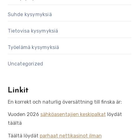
Suhde kysymyksiä
Tietovisa kysymyksiä
Työelämä kysymyksiä
Uncategorized
Linkit
En korrekt och naturlig översättning till finska är:
Vuoden 2026
sähköasentajien keskipalkat
löydät
täältä
Täältä löydät
parhaat nettikasinot ilman