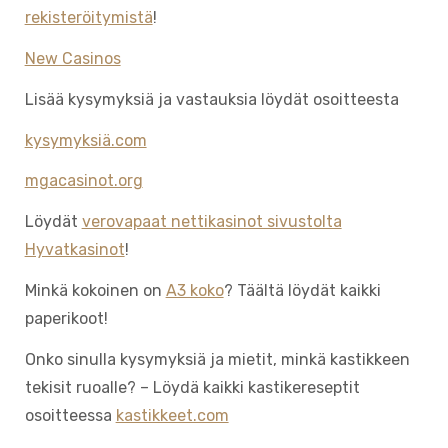
rekisteröitymistä
!
New Casinos
Lisää kysymyksiä ja vastauksia löydät osoitteesta
kysymyksiä.com
mgacasinot.org
Löydät
verovapaat nettikasinot sivustolta
Hyvatkasinot
!
Minkä kokoinen on
A3 koko
? Täältä löydät kaikki
paperikoot!
Onko sinulla kysymyksiä ja mietit, minkä kastikkeen
tekisit ruoalle? – Löydä kaikki kastikereseptit
osoitteessa
kastikkeet.com