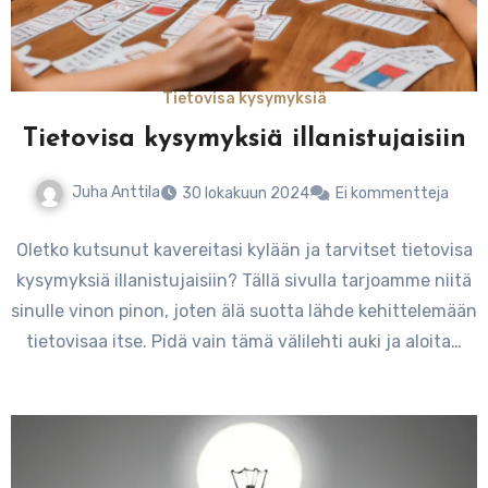
Tietovisa kysymyksiä
Tietovisa kysymyksiä illanistujaisiin
Juha Anttila
30 lokakuun 2024
Ei kommentteja
Oletko kutsunut kavereitasi kylään ja tarvitset tietovisa
kysymyksiä illanistujaisiin? Tällä sivulla tarjoamme niitä
sinulle vinon pinon, joten älä suotta lähde kehittelemään
tietovisaa itse. Pidä vain tämä välilehti auki ja aloita…