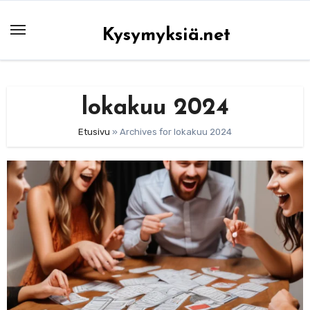
Skip
to
Kysymyksiä.net
content
lokakuu 2024
Etusivu
»
Archives for lokakuu 2024