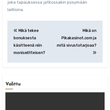
joka tapauksessa jatkossakin pysymään
laillisina.
Artikkelien
Mikä tekee
Mikä on
selaus
bonuksesta
Pikakasinot.com ja
käsitteenä niin
mitä sivustotarjoaa?
moniselitteisen?
Valittu