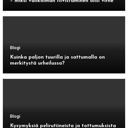
– miksi valikoiman tiivistäminen olisi virhe
Blogi
Kuinka paljon tuurilla ja sattumalla on
merkitystä urheilussa?
Blogi
Kysymyksiä pelirutiineista ja tottumuksista