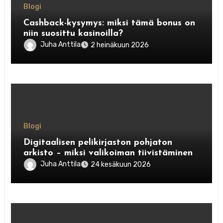
Blogi
Cashback-kysymys: miksi tämä bonus on
niin suosittu kasinoilla?
Juha Anttila
2 heinäkuun 2026
Blogi
Digitaalisen pelikirjaston pohjaton
arkisto – miksi valikoiman tiivistäminen
olisi virhe
Juha Anttila
24 kesäkuun 2026