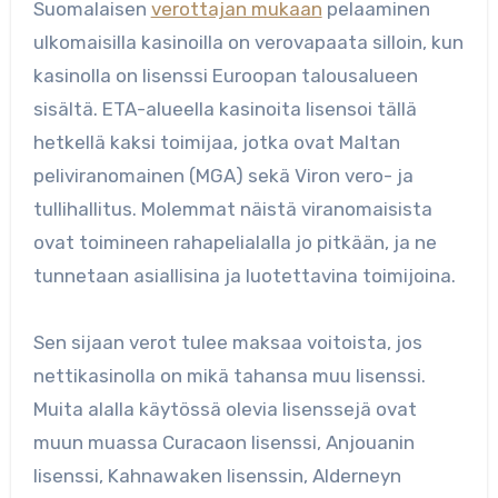
Suomalaisen
verottajan mukaan
pelaaminen
ulkomaisilla kasinoilla on verovapaata silloin, kun
kasinolla on lisenssi Euroopan talousalueen
sisältä. ETA-alueella kasinoita lisensoi tällä
hetkellä kaksi toimijaa, jotka ovat Maltan
peliviranomainen (MGA) sekä Viron vero- ja
tullihallitus. Molemmat näistä viranomaisista
ovat toimineen rahapelialalla jo pitkään, ja ne
tunnetaan asiallisina ja luotettavina toimijoina.
Sen sijaan verot tulee maksaa voitoista, jos
nettikasinolla on mikä tahansa muu lisenssi.
Muita alalla käytössä olevia lisenssejä ovat
muun muassa Curacaon lisenssi, Anjouanin
lisenssi, Kahnawaken lisenssin, Alderneyn