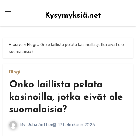
Skip
to
Kysymyksiä.net
content
Etusivu
»
Blogi
»
Onko laillista pelata kasinoilla, jotka eivät ole
suomalaisia?
Blogi
Onko laillista pelata
kasinoilla, jotka eivät ole
suomalaisia?
By
Juha Anttila
17 helmikuun 2026