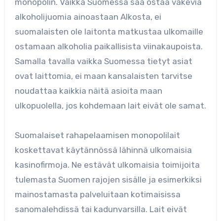
monopolin. Vaikka Suomessa saa ostaa väkeviä
alkoholijuomia ainoastaan Alkosta, ei
suomalaisten ole laitonta matkustaa ulkomaille
ostamaan alkoholia paikallisista viinakaupoista.
Samalla tavalla vaikka Suomessa tietyt asiat
ovat laittomia, ei maan kansalaisten tarvitse
noudattaa kaikkia näitä asioita maan
ulkopuolella, jos kohdemaan lait eivät ole samat.
Suomalaiset rahapelaamisen monopolilait
koskettavat käytännössä lähinnä ulkomaisia
kasinofirmoja. Ne estävät ulkomaisia toimijoita
tulemasta Suomen rajojen sisälle ja esimerkiksi
mainostamasta palveluitaan kotimaisissa
sanomalehdissä tai kadunvarsilla. Lait eivät