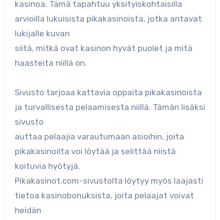
kasinoa. Tämä tapahtuu yksityiskohtaisilla
arvioilla lukuisista pikakasinoista, jotka antavat
lukijalle kuvan
siitä, mitkä ovat kasinon hyvät puolet ja mitä
haasteita niillä on.
Sivusto tarjoaa kattavia oppaita pikakasinoista
ja turvallisesta pelaamisesta niillä. Tämän lisäksi
sivusto
auttaa pelaajia varautumaan asioihin, joita
pikakasinoilta voi löytää ja selittää niistä
koituvia hyötyjä.
Pikakasinot.com-sivustolta löytyy myös laajasti
tietoa kasinobonuksista, joita pelaajat voivat
heidän