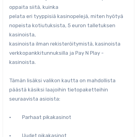
oppaita siitä, kuinka
pelata eri tyyppisiä kasinopelejä, miten hyötyä
nopeista kotiutuksista, 5 euron talletuksen
kasinoista,
kasinoista ilman rekisteröitymistä, kasinoista
verkkopankkitunnuksilla ja Pay N Play -
kasinoista.
Tämän lisäksi valikon kautta on mahdollista
päästä käsiksi laajoihin tietopaketteihin
seuraavista asioista:
· Parhaat pikakasinot
· Uudet pikakasinot