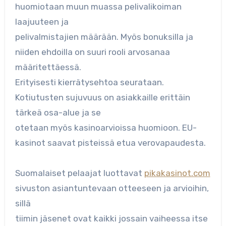
huomiotaan muun muassa pelivalikoiman
laajuuteen ja
pelivalmistajien määrään. Myös bonuksilla ja
niiden ehdoilla on suuri rooli arvosanaa
määritettäessä.
Erityisesti kierrätysehtoa seurataan.
Kotiutusten sujuvuus on asiakkaille erittäin
tärkeä osa-alue ja se
otetaan myös kasinoarvioissa huomioon. EU-
kasinot saavat pisteissä etua verovapaudesta.
Suomalaiset pelaajat luottavat
pikakasinot.com
sivuston asiantuntevaan otteeseen ja arvioihin,
sillä
tiimin jäsenet ovat kaikki jossain vaiheessa itse