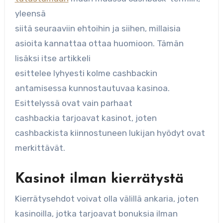
yleensä
siitä seuraaviin ehtoihin ja siihen, millaisia
asioita kannattaa ottaa huomioon. Tämän
lisäksi itse artikkeli
esittelee lyhyesti kolme cashbackin
antamisessa kunnostautuvaa kasinoa.
Esittelyssä ovat vain parhaat
cashbackia tarjoavat kasinot, joten
cashbackista kiinnostuneen lukijan hyödyt ovat
merkittävät.
Kasinot ilman kierrätystä
Kierrätysehdot voivat olla välillä ankaria, joten
kasinoilla, jotka tarjoavat bonuksia ilman