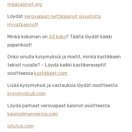
mgacasinot.org
Löydät
verovapaat nettikasinot sivustolta
Hyvatkasinot
!
Minkä kokoinen on
A3 koko
? Täältä löydät kaikki
paperikoot!
Onko sinulla kysymyksiä ja mietit, minkä kastikkeen
tekisit ruoalle? – Löydä kaikki kastikereseptit
osoitteessa
kastikkeet.com
Lisää kysymyksiä ja vastauksia löydät osoitteesta
kysymyshub.com
Löydä parhaat verovapaat kasinot osoitteesta:
kasinoilmanveroja.com
istutus.com