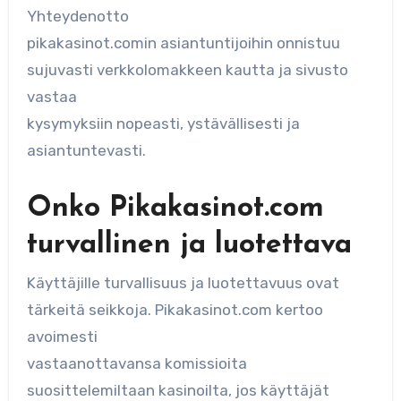
Yhteydenotto
pikakasinot.comin asiantuntijoihin onnistuu
sujuvasti verkkolomakkeen kautta ja sivusto
vastaa
kysymyksiin nopeasti, ystävällisesti ja
asiantuntevasti.
Onko Pikakasinot.com
turvallinen ja luotettava
Käyttäjille turvallisuus ja luotettavuus ovat
tärkeitä seikkoja. Pikakasinot.com kertoo
avoimesti
vastaanottavansa komissioita
suosittelemiltaan kasinoilta, jos käyttäjät