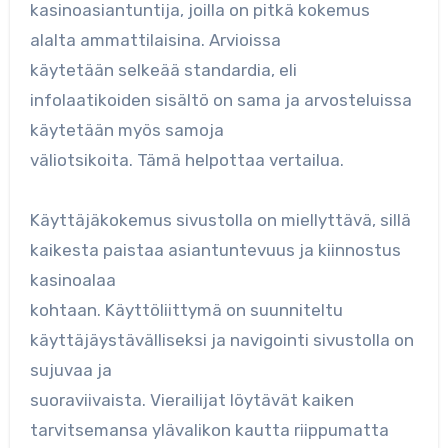
kasinoasiantuntija, joilla on pitkä kokemus
alalta ammattilaisina. Arvioissa
käytetään selkeää standardia, eli
infolaatikoiden sisältö on sama ja arvosteluissa
käytetään myös samoja
väliotsikoita. Tämä helpottaa vertailua.
Käyttäjäkokemus sivustolla on miellyttävä, sillä
kaikesta paistaa asiantuntevuus ja kiinnostus
kasinoalaa
kohtaan. Käyttöliittymä on suunniteltu
käyttäjäystävälliseksi ja navigointi sivustolla on
sujuvaa ja
suoraviivaista. Vierailijat löytävät kaiken
tarvitsemansa ylävalikon kautta riippumatta